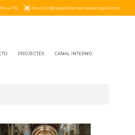
961 441 712
direccion@sagradafamiliamassamagrell.com
CTO
PROJECTES
CANAL INTERNO