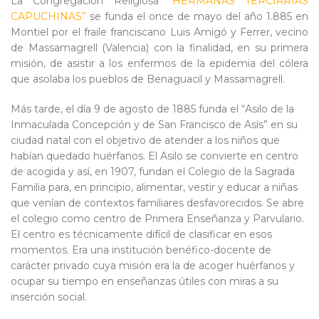
La Congregación Religiosa
“HERMANAS TERCIARIAS
CAPUCHINAS”
se funda el once de mayo del año 1.885 en
Montiel por el fraile franciscano Luis Amigó y Ferrer, vecino
de Massamagrell (Valencia) con la finalidad, en su primera
misión, de asistir a los enfermos de la epidemia del cólera
que asolaba los pueblos de Benaguacil y Massamagrell.
Más tarde, el día 9 de agosto de 1885 funda el “Asilo de la
Inmaculada Concepción y de San Francisco de Asís” en su
ciudad natal con el objetivo de atender a los niños que
habían quedado huérfanos. El Asilo se convierte en centro
de acogida y así, en 1907, fundan el Colegio de la Sagrada
Familia para, en principio, alimentar, vestir y educar a niñas
que venían de contextos familiares desfavorecidos. Se abre
el colegio como centro de Primera Enseñanza y Parvulario.
El centro es técnicamente difícil de clasificar en esos
momentos. Era una institución benéfico-docente de
carácter privado cuya misión era la de acoger huérfanos y
ocupar su tiempo en enseñanzas útiles con miras a su
inserción social.