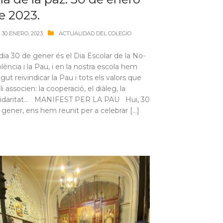
e 2023.
30 ENERO, 2023
ACTUALIDAD DEL COLEGIO
 dia 30 de gener és el Dia Escolar de la No-
olència i la Pau, i en la nostra escola hem
lgut reivindicar la Pau i tots els valors que
li associen: la cooperació, el diàleg, la
lidaritat… MANIFEST PER LA PAU Hui, 30
 gener, ens hem reunit per a celebrar […]