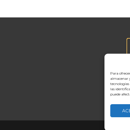
Para ofrece
almacenar y/
tecnologías
las identifi
puede afect
AC