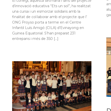
El col·legi, aquesta setmana i dins del projecte
am
d’innovació educativa “Ets un sol”, ha realitzat
al
una cursa i un esmorzar solidaris amb la
ga
finalitat de col·laborar amb el projecte que l’
ONG Proyso porta a terme en el Centre
Infantil Luís Amigó (CILA) d’Evinayong en
Guinea Equatorial. S’han preparat 231
entrepans i més de 350 […]
D