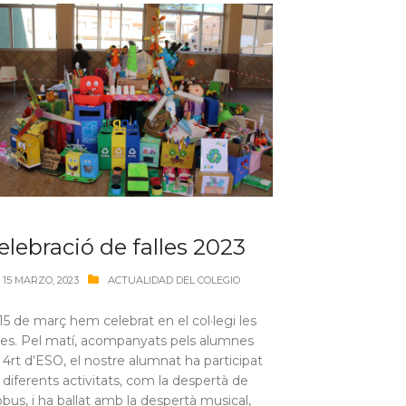
elebració de falles 2023
15 MARZO, 2023
ACTUALIDAD DEL COLEGIO
 15 de març hem celebrat en el col·legi les
lles. Pel matí, acompanyats pels alumnes
 4rt d’ESO, el nostre alumnat ha participat
 diferents activitats, com la despertà de
obus, i ha ballat amb la despertà musical,