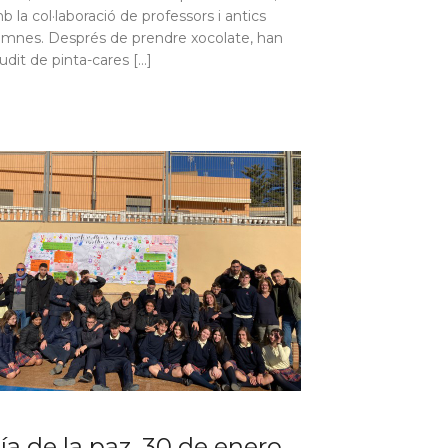
b la col·laboració de professors i antics
umnes. Després de prendre xocolate, han
udit de pinta-cares […]
ía de la paz. 30 de enero