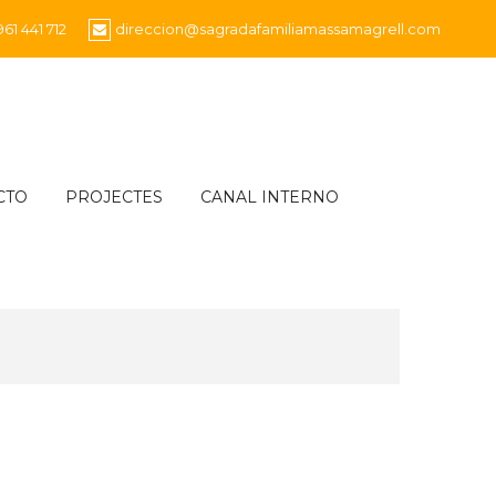
961 441 712
direccion@sagradafamiliamassamagrell.com
CTO
PROJECTES
CANAL INTERNO