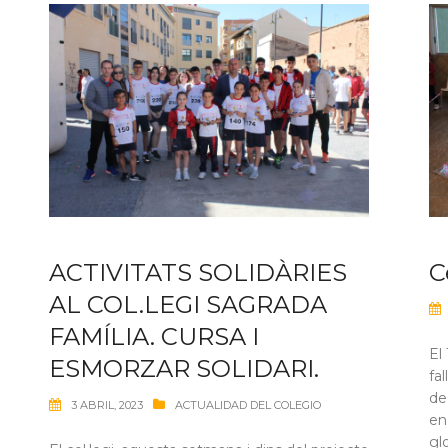
ACTIVITATS SOLIDÀRIES
C
AL COL.LEGI SAGRADA
FAMÍLIA. CURSA I
El
ESMORZAR SOLIDARI.
fa
de
3 ABRIL, 2023
ACTUALIDAD DEL COLEGIO
en
gl