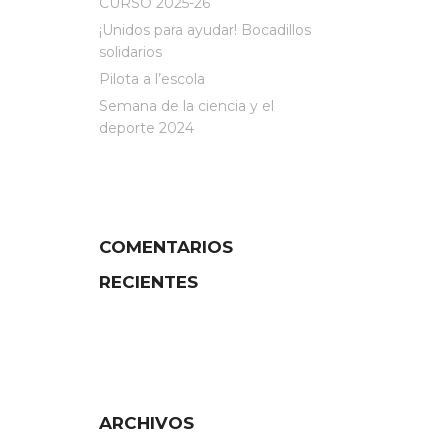
CURSO 2025-26
¡Unidos para ayudar! Bocadillos
solidarios
Pilota a l’escola
Semana de la ciencia y el
deporte 2024
COMENTARIOS
RECIENTES
ARCHIVOS