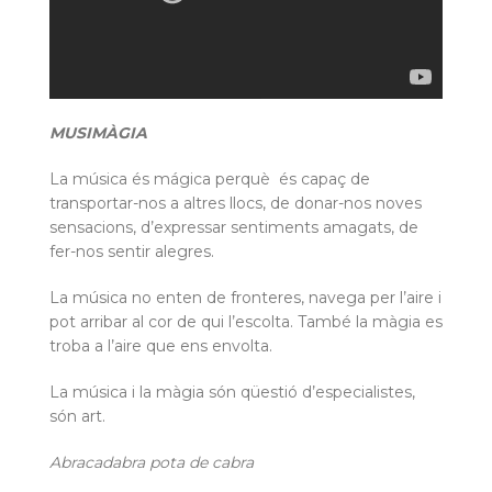
MUSIMÀGIA
La música és mágica perquè és capaç de
transportar-nos a altres llocs, de donar-nos noves
sensacions, d’expressar sentiments amagats, de
fer-nos sentir alegres.
La música no enten de fronteres, navega per l’aire i
pot arribar al cor de qui l’escolta. També la màgia es
troba a l’aire que ens envolta.
La música i la màgia són qüestió d’especialistes,
són art.
Abracadabra pota de cabra