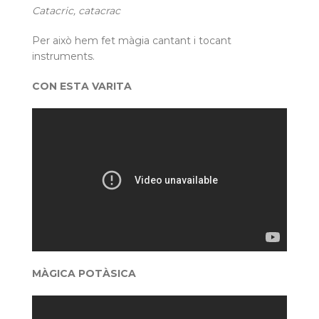
Catacric, catacrac
Per això hem fet màgia cantant i tocant
instruments.
CON ESTA VARITA
MÀGICA POTÀSICA